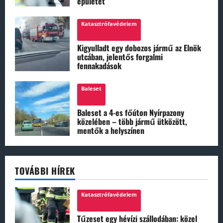
épületet
Katasztrófavédelem
Kigyulladt egy dobozos jármű az Elnök
utcában, jelentős forgalmi
fennakadások
Baleset
Baleset a 4-es főúton Nyírpazony
közelében – több jármű ütközött,
mentők a helyszínen
TOVÁBBI HÍREK
Katasztrófavédelem
Tűzeset egy hévízi szállodában: közel