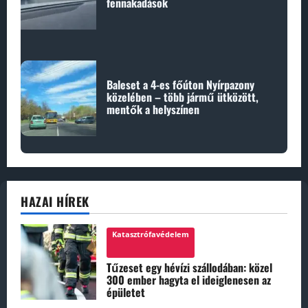
fennakadások
Baleset a 4-es főúton Nyírpazony
közelében – több jármű ütközött,
mentők a helyszínen
HAZAI HÍREK
Katasztrófavédelem
Tűzeset egy hévízi szállodában: közel
300 ember hagyta el ideiglenesen az
épületet