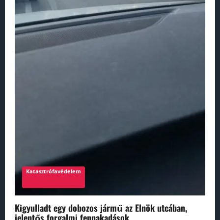
Katasztrófavédelem
Kigyulladt egy dobozos jármű az Elnök utcában,
jelentős forgalmi fennakadások