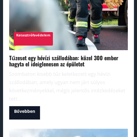
Katasztrófavédelem
Tűzeset egy hévízi szállodában: közel 300 ember
hagyta el ideiglenesen az épületet
Szombaton kisebb tűz keletkezett egy hévízi
szállodában, amely ugyan nem járt súlyos
következményekkel, mégis jelentős intézkedéseket
tett...
Read
Bővebben
more
about
Tűzeset
egy
hévízi
szállodában: