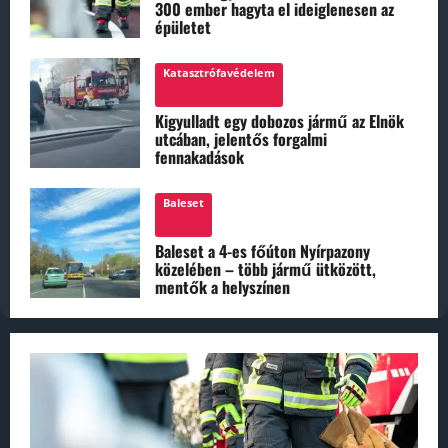
300 ember hagyta el ideiglenesen az
épületet
Katasztrófavédelem
Kigyulladt egy dobozos jármű az Elnök
utcában, jelentős forgalmi
fennakadások
Baleset
Baleset a 4-es főúton Nyírpazony
közelében – több jármű ütközött,
mentők a helyszínen