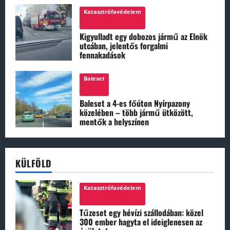
Katasztrófavédelem
Kigyulladt egy dobozos jármű az Elnök
utcában, jelentős forgalmi
fennakadások
Baleset
Baleset a 4-es főúton Nyírpazony
közelében – több jármű ütközött,
mentők a helyszínen
KÜLFÖLD
Katasztrófavédelem
Tűzeset egy hévízi szállodában: közel
300 ember hagyta el ideiglenesen az