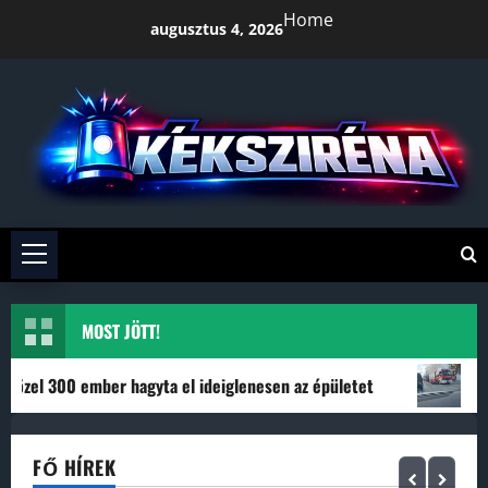
Skip
Home
augusztus 4, 2026
to
content
Primary
Menu
MOST JÖTT!
0 ember hagyta el ideiglenesen az épületet
Kigyulladt e
FŐ HÍREK