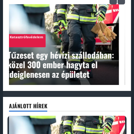
Katasztrófavédelem
Kigyulladt egy dobozos jármű
az Elnök utcában, jelentős
forgalmi fennakadások
AJÁNLOTT HÍREK