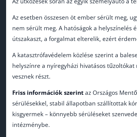
Az ütközések során az egyik személyautó a t
Az esetben összesen öt ember sérült meg, ugy
nem sérült meg. A hatóságok a helyszínelés é
útszakaszt, a forgalmat elterelik, ezért érde
A katasztrófavédelem közlése szerint a balese
helyszínre a nyíregyházi hivatásos tűzoltókat
vesznek részt.
Friss információk szerint
az Országos Mentős
sérülésekkel, stabil állapotban szállítottak k
kisgyermek – könnyebb sérüléseket szenvedett
intézménybe.