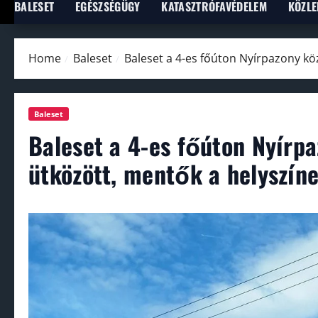
BALESET
EGÉSZSÉGÜGY
KATASZTRÓFAVÉDELEM
KÖZLE
Home
Baleset
Baleset a 4-es főúton Nyírpazony kö
Baleset
Baleset a 4-es főúton Nyírp
ütközött, mentők a helyszín