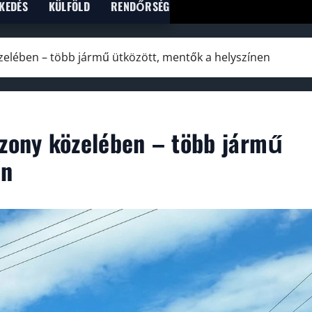
KEDÉS
KÜLFÖLD
RENDŐRSÉG
zelében – több jármű ütközött, mentők a helyszínen
azony közelében – több jármű
en