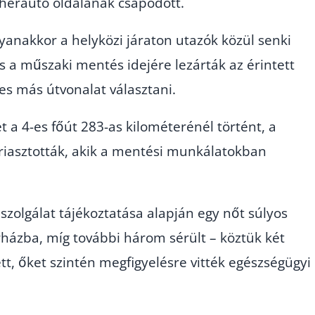
eherautó oldalának csapódott.
anakkor a helyközi járaton utazók közül senki
s a műszaki mentés idejére lezárták az érintett
mes más útvonalat választani.
t a 4-es főút 283-as kilométerénél történt, a
 riasztották, akik a mentési munkálatokban
zolgálat tájékoztatása alapján egy nőt súlyos
órházba, míg további három sérült – köztük két
, őket szintén megfigyelésre vitték egészségügyi