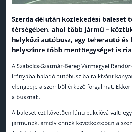
Szerda délután közlekedési baleset t
térségében, ahol több jármű – köztü
helyközi autóbusz, egy teherautó és 
helyszínre több mentőegységet is ria
A Szabolcs-Szatmár-Bereg Vármegyei Rendőr-f
irányába haladó autóbusz balra kívánt kanya
elengedje a szemből érkező forgalmat. Ekkor
a busznak.
A baleset ezt követően láncreakcióvá vált: eg
járműnek, amely ennek következtében a szemk