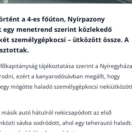
örtént a 4-es főúton, Nyírpazony
k egy menetrend szerint közlekedő
két személygépkocsi – ütközött össze. A
sztottak.
őkapitányság tájékoztatása szerint a Nyíregyház
rodni, ezért a kanyarodósávban megállt, hogy
 egy mögötte haladó személygépkocsi nekiütközöt
y másik autó hátulról nekicsapódott az első
özti sávba sodródott, ahol egy teherautó haladt