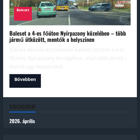
Baleset
Baleset a 4-es főúton Nyírpazony közelében – több
jármű ütközött, mentők a helyszínen
Szerda délután közlekedési baleset történt a 4-es
főúton, Nyírpazony térségében, ahol több jármű –
köztük egy menetrend...
Read
Bővebben
more
about
Baleset
a
4-
es
ARCHÍVUM
főúton
Nyírpazony
közelében
2026. április
–
több
jármű
ütközött,