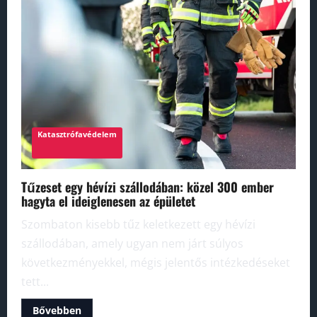
Katasztrófavédelem
Tűzeset egy hévízi szállodában: közel 300 ember
hagyta el ideiglenesen az épületet
Szombaton kisebb tűz keletkezett egy hévízi
szállodában, amely ugyan nem járt súlyos
következményekkel, mégis jelentős intézkedéseket
tett...
Read
Bővebben