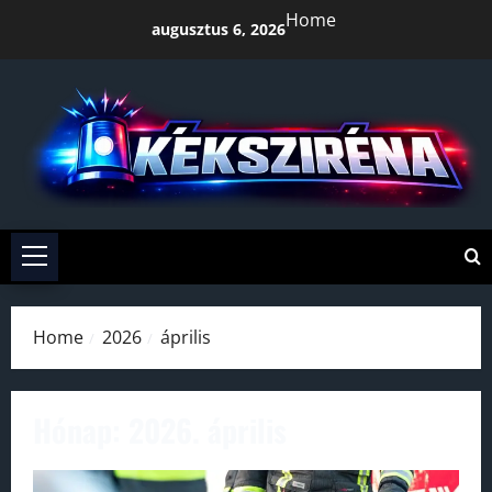
Skip
Home
augusztus 6, 2026
to
content
Primary
Menu
Home
2026
április
Hónap:
2026. április