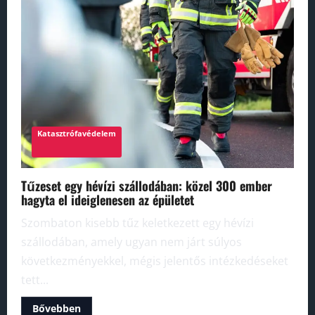
Katasztrófavédelem
Tűzeset egy hévízi szállodában: közel 300 ember
hagyta el ideiglenesen az épületet
Szombaton kisebb tűz keletkezett egy hévízi
szállodában, amely ugyan nem járt súlyos
következményekkel, mégis jelentős intézkedéseket
tett...
Read
Bővebben