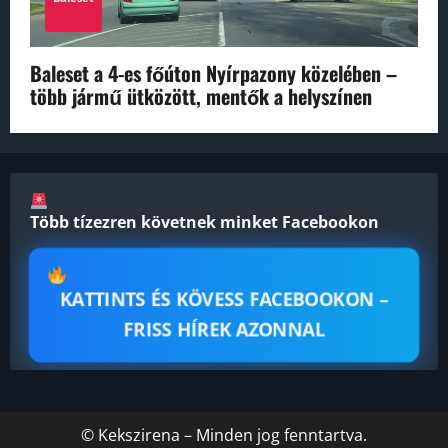
Baleset a 4-es főúton Nyírpazony közelében –
több jármű ütközött, mentők a helyszínen
Több tízezren követnek minket Facebookon
KATTINTS ÉS KÖVESS FACEBOOKON –
FRISS HÍREK AZONNAL
© Kekszirena – Minden jog fenntartva.