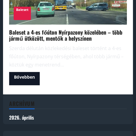
Baleset
Baleset a 4-es főúton Nyírpazony közelében – több
jármű ütközött, mentők a helyszínen
Szerda délután közlekedési baleset történt a 4-es
főúton, Nyírpazony térségében, ahol több jármű –
köztük egy menetrend...
Read
Bővebben
more
about
Baleset
a
4-
es
ARCHÍVUM
főúton
Nyírpazony
közelében
2026. április
–
több
jármű
ütközött,