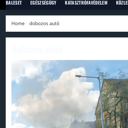
BALESET
EGÉSZSÉGÜGY
KATASZTRÓFAVÉDELEM
KÖZLE
Home
dobozos autó
dobozos autó