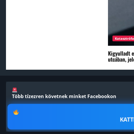
Katasztróf
Kigyulladt 
utcában, je
Több tízezren követnek minket Facebookon
KAT