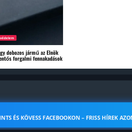
avédelem
egy dobozos jármű az Elnök
lentős forgalmi fennakadások
TINTS ÉS KÖVESS FACEBOOKON – FRISS HÍREK AZO