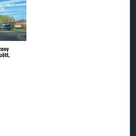
zony
zött,