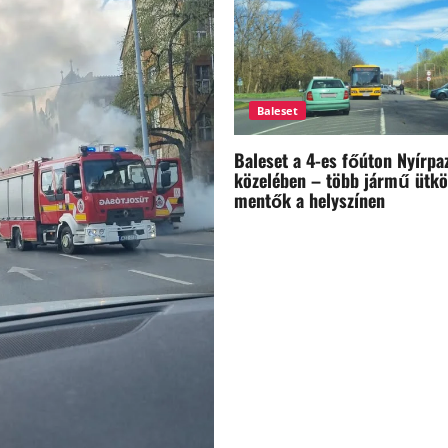
Baleset
Baleset a 4-es főúton Nyírpa
közelében – több jármű ütkö
mentők a helyszínen