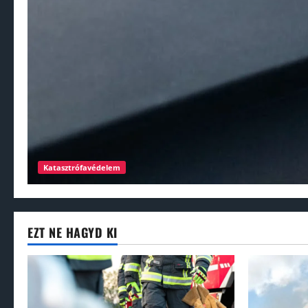
Katasztrófavédelem
EZT NE HAGYD KI