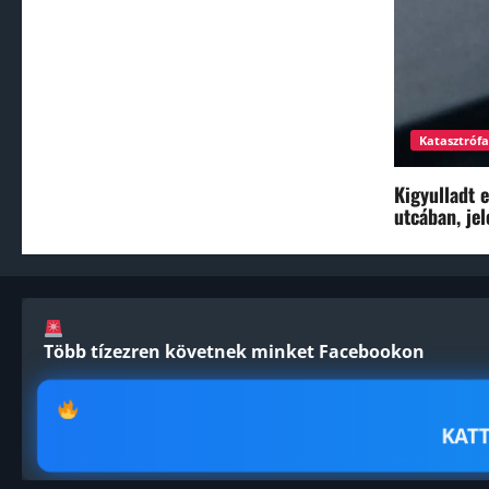
Katasztróf
Kigyulladt 
utcában, je
Több tízezren követnek minket Facebookon
KATT