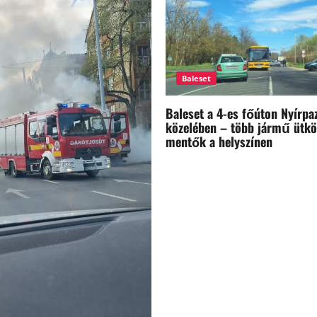
Baleset
Baleset a 4-es főúton Nyírpa
közelében – több jármű ütkö
mentők a helyszínen