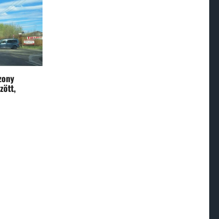
zony
zött,