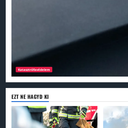
Katasztrófavédelem
EZT NE HAGYD KI