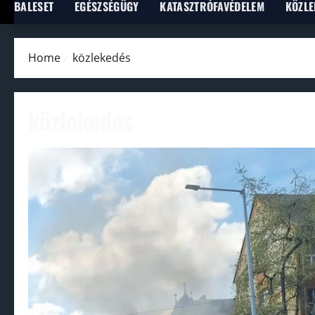
BALESET
EGÉSZSÉGÜGY
KATASZTRÓFAVÉDELEM
KÖZLE
Home
közlekedés
közlekedés