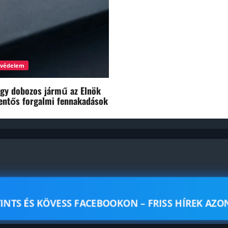
avédelem
egy dobozos jármű az Elnök
lentős forgalmi fennakadások
INTS ÉS KÖVESS FACEBOOKON – FRISS HÍREK AZ